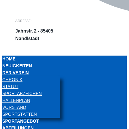
ADRESSE:
Jahnstr. 2 - 85405
Nandlstadt
HOME
NEUIGKEITEN
DER VEREIN
CHRONIK
STATUT
SPORTABZEICHEN
HALLENPLAN
VORSTAND
SPORTSTÄTTEN
SPORTANGEBOT
ABTEILUNGEN