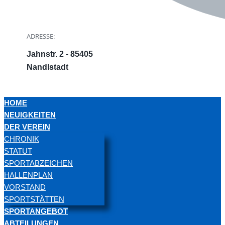
ADRESSE:
Jahnstr. 2 - 85405
Nandlstadt
HOME
NEUIGKEITEN
DER VEREIN
CHRONIK
STATUT
SPORTABZEICHEN
HALLENPLAN
VORSTAND
SPORTSTÄTTEN
SPORTANGEBOT
ABTEILUNGEN