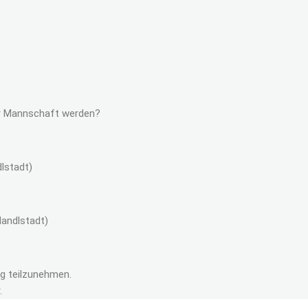
rer Mannschaft werden?
dlstadt
)
Nandlstadt
)
ng teilzunehmen.
.