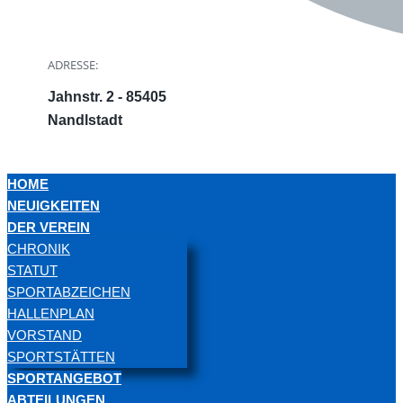
ADRESSE:
Jahnstr. 2 - 85405
Nandlstadt
HOME
NEUIGKEITEN
DER VEREIN
CHRONIK
STATUT
SPORTABZEICHEN
HALLENPLAN
VORSTAND
SPORTSTÄTTEN
SPORTANGEBOT
ABTEILUNGEN