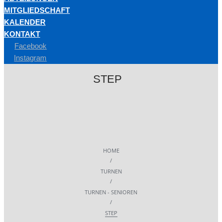
MITGLIEDSCHAFT
KALENDER
KONTAKT
Facebook
Instagram
STEP
HOME
/
TURNEN
/
TURNEN - SENIOREN
/
STEP