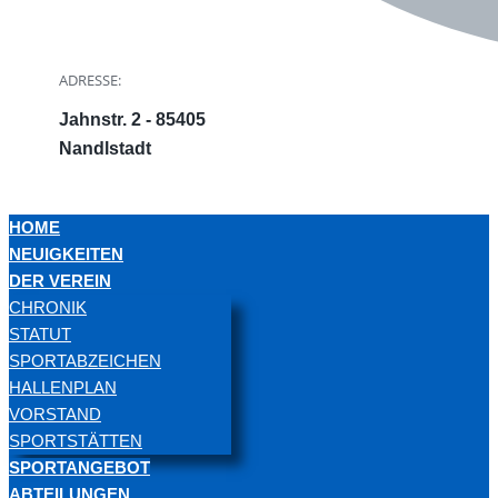
ADRESSE:
Jahnstr. 2 - 85405
Nandlstadt
HOME
NEUIGKEITEN
DER VEREIN
CHRONIK
STATUT
SPORTABZEICHEN
HALLENPLAN
VORSTAND
SPORTSTÄTTEN
SPORTANGEBOT
ABTEILUNGEN